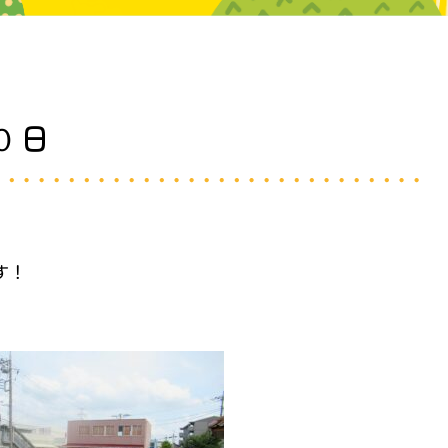
０日
す！